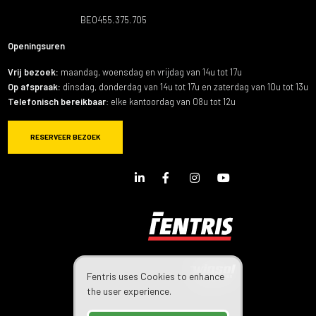
BE0455.375.705
Openingsuren
Vrij bezoek:
maandag, woensdag en vrijdag van 14u tot 17u
Op afspraak:
dinsdag, donderdag van 14u tot 17u en zaterdag van 10u tot 13u
Telefonisch bereikbaar
: elke kantoordag van 08u tot 12u
RESERVEER BEZOEK
LinkedIn
Facebook
Instagram
Youtube
Page
Page
Page
Channel
Fentris uses Cookies to enhance
the user experience.