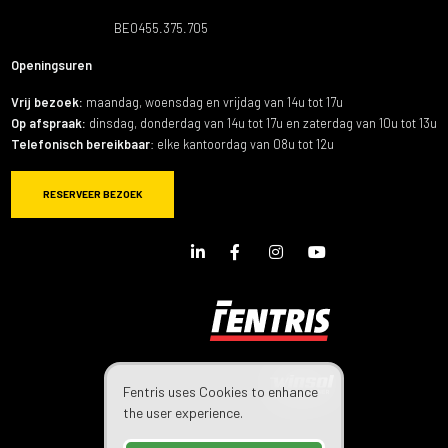
BE0455.375.705
Openingsuren
Vrij bezoek:
maandag, woensdag en vrijdag van 14u tot 17u
Op afspraak:
dinsdag, donderdag van 14u tot 17u en zaterdag van 10u tot 13u
Telefonisch bereikbaar
: elke kantoordag van 08u tot 12u
RESERVEER BEZOEK
LinkedIn
Facebook
Instagram
Youtube
Page
Page
Page
Channel
Fentris uses Cookies to enhance
the user experience.